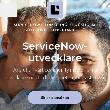
Dela sidan
KARRIÄRMENY
SERVICENOW
·
LINKÖPING, STOCKHOLM,
GÖTEBORG
·
HYBRIDARBETE
ServiceNow-
utvecklare
Anslut till vårt community med erfarna
utvecklare och ta din kompetens till nästa nivå!
Skicka ansökan