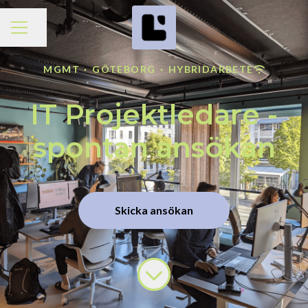
Dela sidan
KARRIÄRMENY
MGMT
·
GÖTEBORG
·
HYBRIDARBETE
IT Projektledare -
spontan ansökan
Skicka ansökan