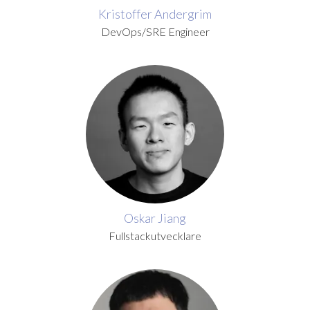
Kristoffer Andergrim
DevOps/SRE Engineer
Oskar Jiang
Fullstackutvecklare