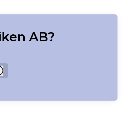
iken AB?
Logga in