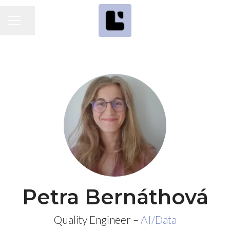
Dela sidan
KARRIÄRMENY
Petra Bernáthová
Quality Engineer –
AI/Data